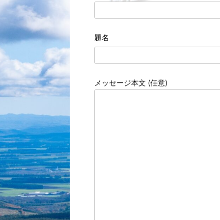
題名
メッセージ本文 (任意)