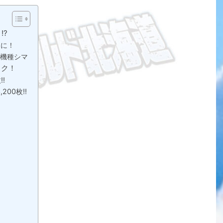
!?
りに！
機種シマ
ック！
!
00枚!!