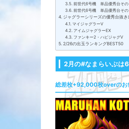
前世代6号機 単品優秀台その
前世代6号機 単品優秀台その
ジャグラーシリーズの優秀台抜き
マイジャグラーV
アイムジャグラーEX
ファンキー2・ハピジャグV
2/26の出玉ランキングBEST50
2月の#なまらいぶは6.
総差枚+92,000枚overの