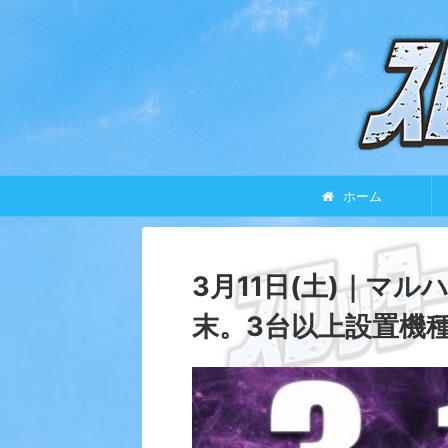
ホーム
3月11日(土)｜マ
末。3台以上設置機種