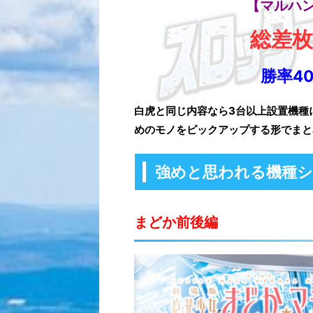
【マルハン
総差枚
勝率40
白虎と同じ内容なら3台以上設置機種
めのモノをピックアップする形でまと
強めと思われる機種シ
まどか前後編