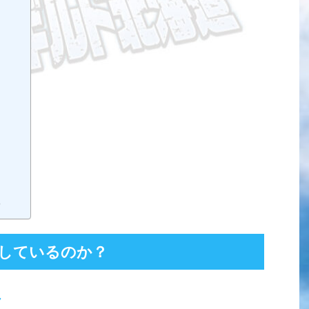
0
しているのか？
ク