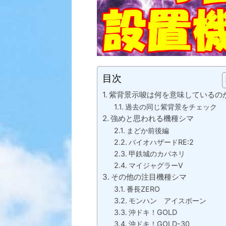
目次
紫背景示唆は何を意味しているの
過去の同じ紫背景をチェック
強めと思われる機種シマ
まどか前後編
バイオハザードRE:2
甲鉄城のカバネリ
マイジャグラーV
その他の注目機種シマ
番長ZERO
モンハン アイスボーン
沖ドキ！GOLD
沖ドキ！GOLD-30