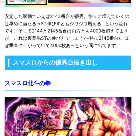
安定した挙動でいえば2143番台が優秀。徐々に増えていくの
は早めに当たる→ST伸びずともジワジワ増える…という流れ
です。そして2144と2145番台は両方とも4000枚超えてます
が、これは裏美馬STの伸び方でしょうか(特に2145番台)。ほ
ぼ垂直に上がっていて4000枚あっという間に出てます。
スマスロからの優秀台抜き出し
スマスロ北斗の拳