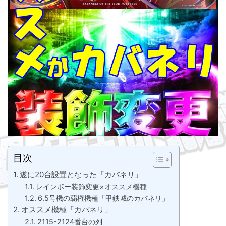
目次
遂に20台設置となった「カバネリ」
レインボー装飾変更×オススメ機種
6.5号機の覇権機種「甲鉄城のカバネリ」
オススメ機種「カバネリ」
2115-2124番台の列