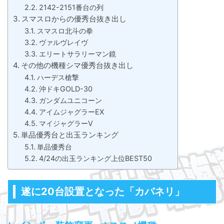
2142-2151番台の列
スマスロからの優秀台抜き出し
スマスロ北斗の拳
ヴァルヴレイヴ
エリートサラリーマン鏡
その他の機種シマ優秀台抜き出し
ハーデス槍撃
沖ドキGOLD-30
ガンダムユニコーン
アイムジャグラーEX
マイジャグラーV
単品優秀台と出玉ランキング
単品優秀台
4/24の出玉ランキング上位BEST50
遂に20台設置となった「カバネリ」