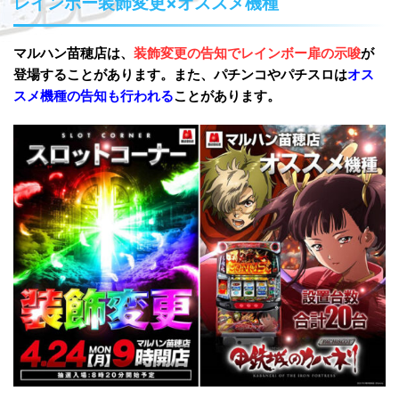
レインボー装飾変更×オススメ機種
マルハン苗穂店は、
装飾変更の告知でレインボー扉の示唆
が
登場することがあります。また、パチンコやパチスロは
オス
スメ機種の告知も行われる
ことがあります。