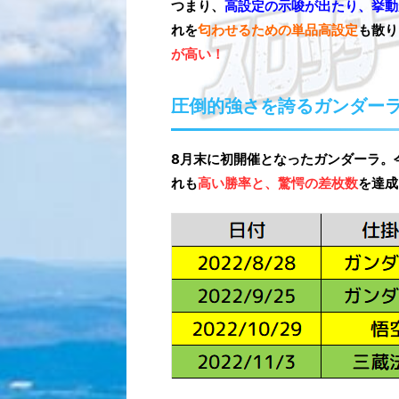
つまり、
高設定の示唆が出たり、挙動
れを
匂わせるための単品高設定
も散り
が高い
！
圧倒的強さを誇るガンダー
8月末に初開催となった
ガンダーラ。
れも
高い勝率と、驚愕の差枚数
を達成