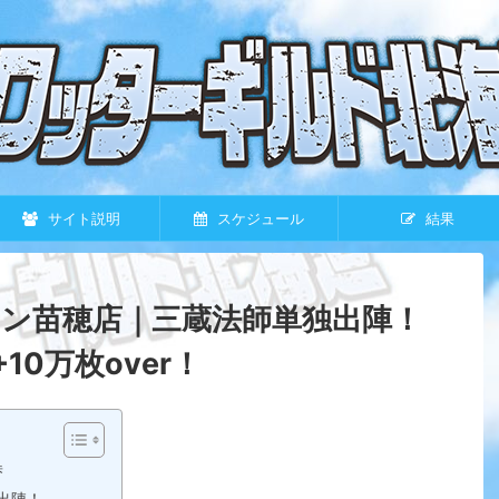
サイト説明
スケジュール
結果
ルハン苗穂店｜三蔵法師単独出陣！
0万枚over！
替
出陣！