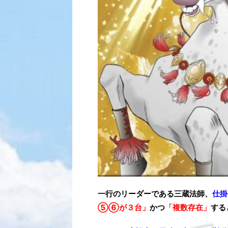
一行のリーダーである三蔵法師、
仕掛
⑤⑥が３台」
かつ
「複数存在」
する