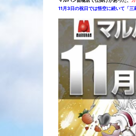
マルハン苗穂店で仕掛けがあった、
ガ
11月3日の祝日では悟空に続いて「