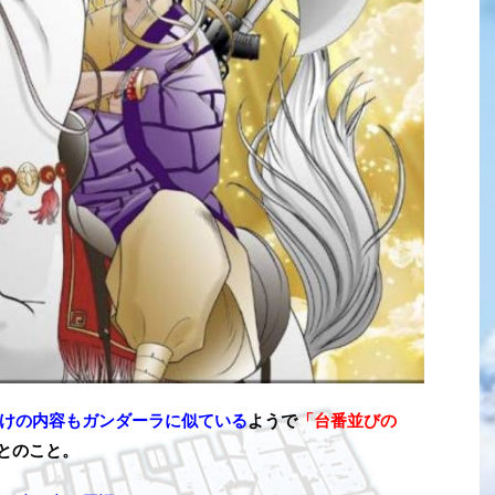
けの内容もガンダーラに似ている
ようで
「台番並びの
とのこと
。