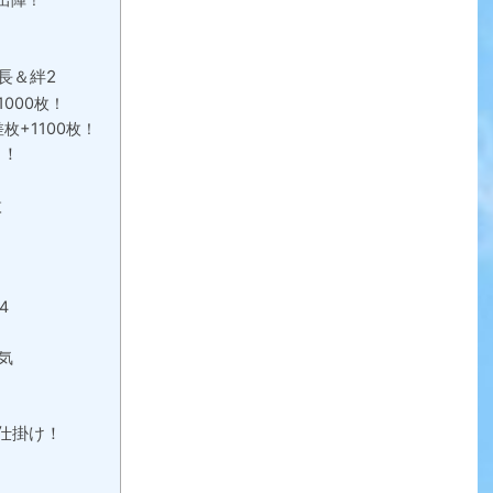
長＆絆2
1000枚！
枚+1100枚！
ク！
枚
4
勇気
仕掛け！