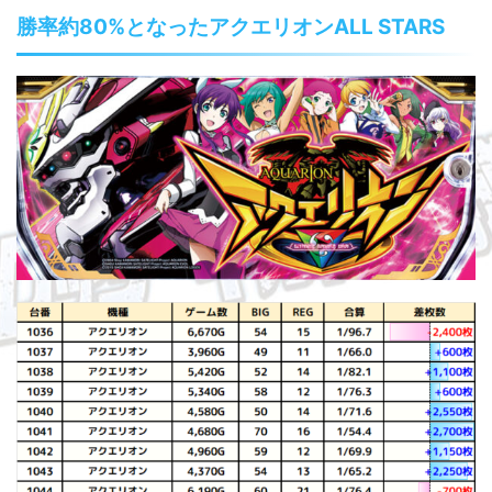
勝率約80%となったアクエリオンALL STARS