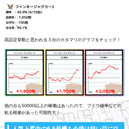
高設定挙動と思われる３台のカタマリのグラフをチェック！
他の台も5000G以上の稼働はあったので、ブドウ確率などの
粘る根拠があった可能性大！
人気上昇中の6.5号機も今後は狙い目に!?