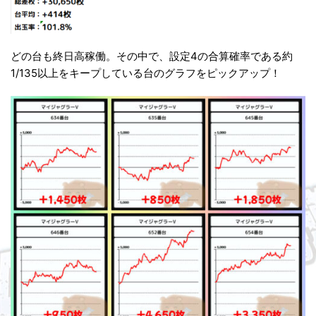
どの台も終日高稼働。その中で、設定4の合算確率である約
1/135以上をキープしている台のグラフをピックアップ！