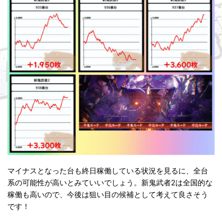
マイナスとなった台も終日稼働している状況を見るに、全台
系の可能性が高いとみていいでしょう。新鬼武者2は全国的な
稼働も高いので、今後は狙い目の候補として考えて良さそう
です！