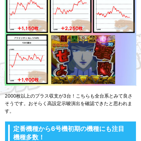
2000枚以上のプラス収支が3台！こちらも全台系とみて良さ
そうです。おそらく高設定示唆演出を確認できたと思われま
す。
定番機種から6号機初期の機種にも注目
機種多数！