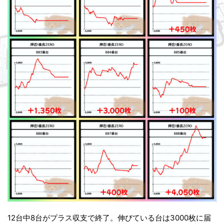
12台中8台がプラス収支で終了。伸びている台は3000枚に届