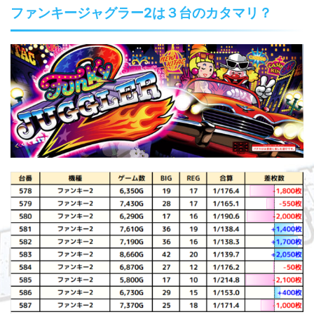
ファンキージャグラー2は３台のカタマリ？