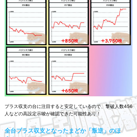
プラス収支の台に注目すると安定しているので、撃破人数456
人などの高設定示唆が確認できた可能性あり！
全台プラス収支となったまどか「叛逆」のほ