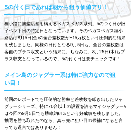
5の付く日であれば朝から狙う価値アリ！
狸小路に旗艦店舗を構えるベガスベガス系列。5のつく日が旧
イベント日の特定日となっています。そのベガスベガス狸小
路店は8月5日(金)の全台差枚数が+15万枚という圧倒的な結果
を残しました。同様の日付となる9月5日も、全台の差枚数は
客側のプラス収支という結果に。ちなみに、8月25日(木)もプ
ラス収支となっているので、5の付く日は要チェックです！
メイン島のジャグラー系は特に強力なので狙
い目！
前回のレポートでも圧倒的な勝率と差枚数を叩き出したジャ
グラーシリーズ、特に70台以上の設置を誇るマイジャグラーV
は今回の9月5日でも勝率約61%という好成績を残しました。
抽選を勝ち取れたのなら、真っ先に狙い目の候補になると言
っても過言ではありません！